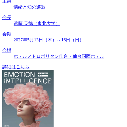
主題
情緒と知の邂逅
会長
遠藤 英徳（東北大学）
会期
2027年5月13日（木）～16日（日）
会場
ホテルメトロポリタン仙台・仙台国際ホテル
詳細はこちら