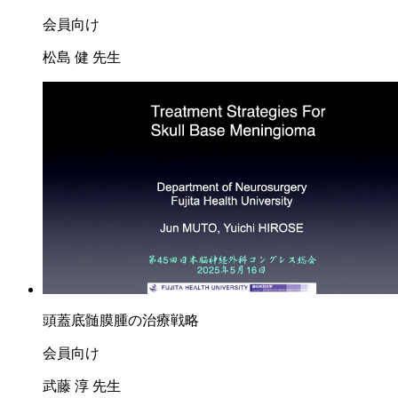
会員向け
松島 健 先生
頭蓋底髄膜腫の治療戦略
会員向け
武藤 淳 先生