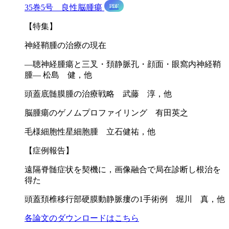
PDF
35巻5号 良性脳腫瘍
【特集】
神経鞘腫の治療の現在
―聴神経腫瘍と三叉・頚静脈孔・顔面・眼窩内神経鞘
腫― 松島 健，他
頭蓋底髄膜腫の治療戦略 武藤 淳，他
脳腫瘍のゲノムプロファイリング 有田英之
毛様細胞性星細胞腫 立石健祐，他
【症例報告】
遠隔脊髄症状を契機に，画像融合で局在診断し根治を
得た
頭蓋頚椎移行部硬膜動静脈瘻の1手術例 堀川 真，他
各論文のダウンロードはこちら